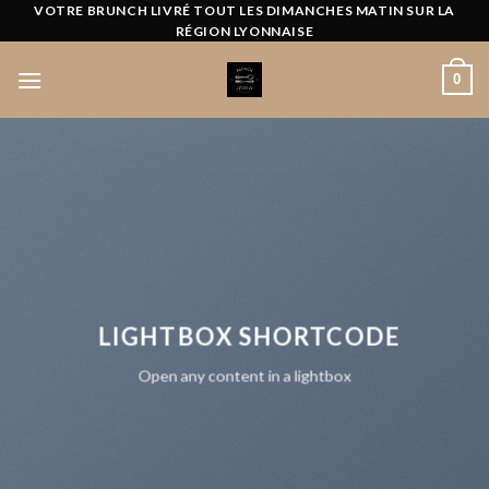
Passer
VOTRE BRUNCH LIVRÉ TOUT LES DIMANCHES MATIN SUR LA
RÉGION LYONNAISE
au
contenu
0
LIGHTBOX SHORTCODE
Open any content in a lightbox